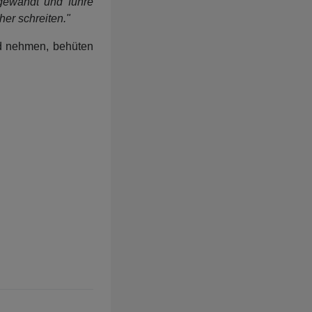
gewandt und führe
her schreiten."
d nehmen, behüten