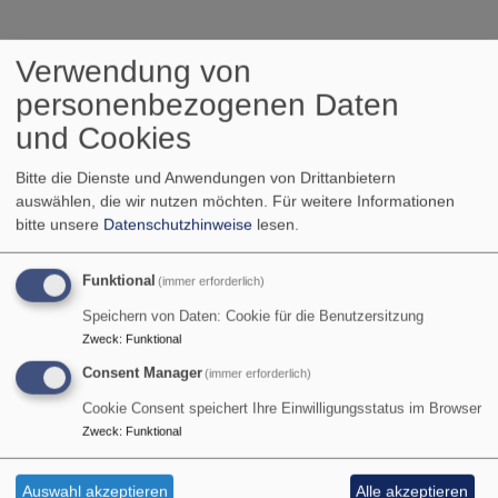
Was Sie noch
Verwendung von
interessieren könnte
personenbezogenen Daten
und Cookies
Bitte die Dienste und Anwendungen von Drittanbietern
auswählen, die wir nutzen möchten.
Für weitere Informationen
bitte unsere
Datenschutzhinweise
lesen.
Kirchenführer
3.41 MB
Website
Evang.-Luth. Dekanat Kitzingen
Funktional
(immer erforderlich)
Speichern von Daten: Cookie für die Benutzersitzung
Website
Jugendwerk im Dekanat Kitzingen
Zweck
:
Funktional
Website
Communität Casteller Ring Schwanberg
Consent Manager
(immer erforderlich)
Website
Evang.-Luth. Kirchengemeinde Iphofen
Cookie Consent speichert Ihre Einwilligungsstatus im Browser
Zweck
:
Funktional
Website
Evang.-Luth. Kirchengemeinde Rödelsee und
Fröhstockheim
Auswahl akzeptieren
Alle akzeptieren