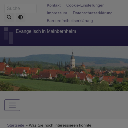
Direkt
Fußbereichsmenü
Kontakt
Cookie-Einstellungen
Suche
zum
Impressum
Datenschutzerklärung
Inhalt
Barrierefreiheitserklärung
Evangelisch in Mainbernheim
Hauptnavigation
Breadcrumb
Startseite
Was Sie noch interessieren könnte