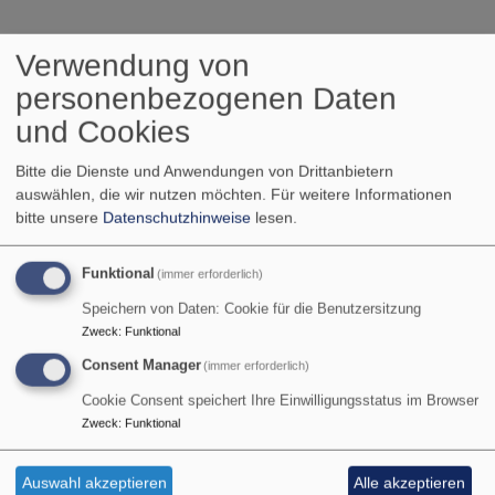
Pfarramtliche
Verwendung von
Bescheinigung
personenbezogenen Daten
und Cookies
Bitte die Dienste und Anwendungen von Drittanbietern
Was muss ich tun, wenn ich eine pfarramtliche
auswählen, die wir nutzen möchten.
Für weitere Informationen
Bescheinigung benötige?
bitte unsere
Datenschutzhinweise
lesen.
Wenn Sie eine pfarramtliche Bescheinigung wie z.B.
Funktional
(immer erforderlich)
eine Taufbescheinigung, eine Patenbescheinigung,
einen Matrikelauszug, einen EIntrag ins Stammbuch
Speichern von Daten: Cookie für die Benutzersitzung
usw. benötigen, dann wenden Sie sich bitte zu den
Zweck
:
Funktional
Bürozeiten (Dienstag 12-16 Uhr, Donnerstag 12-15 Uhr)
Consent Manager
(immer erforderlich)
an unser Pfarramt (Tel. 09323/261).
Cookie Consent speichert Ihre Einwilligungsstatus im Browser
Zweck
:
Funktional
Sämtliche Bescheinigungen sind kostenfrei. Lediglich
für Matrikelauszüge aus den Tauf-, Konfirmations-, Trau-
und Bestattungsmatrikeln erheben wir eine
Auswahl akzeptieren
Alle akzeptieren