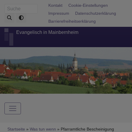
Direkt
Fußbereichsmenü
Kontakt
Cookie-Einstellungen
Suche
zum
Impressum
Datenschutzerklärung
Inhalt
Barrierefreiheitserklärung
Evangelisch in Mainbernheim
Hauptnavigation
Breadcrumb
Startseite
Was tun wenn
Pfarramtliche Bescheinigung