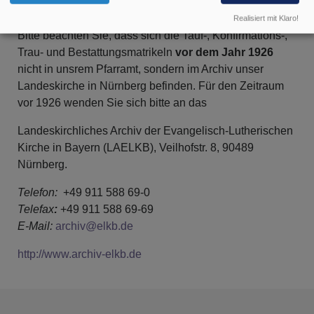
kleine Verwaltungsgebühr.
Realisiert mit Klaro!
Bitte beachten Sie, dass sich die Tauf-, Konfirmations-,
Trau- und Bestattungsmatrikeln
vor dem Jahr 1926
nicht in unsrem Pfarramt, sondern im Archiv unser
Landeskirche in Nürnberg befinden. Für den Zeitraum
vor 1926 wenden Sie sich bitte an das
Landeskirchliches Archiv der Evangelisch-Lutherischen
Kirche in Bayern (LAELKB),
Veilhofstr. 8,
90489
Nürnberg.
Telefon:
+49 911 588 69-0
Telefax
:
+49 911 588 69-69
E-Mail:
archiv@elkb.de
http://www.archiv-elkb.de